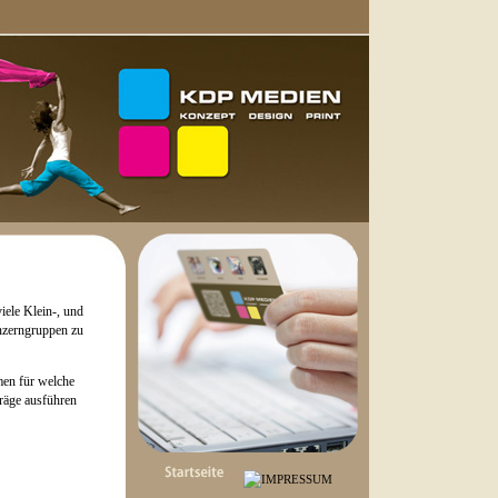
iele Klein-, und
nzerngruppen zu
men für welche
räge ausführen