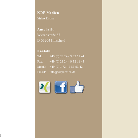
KDP Medien
Sirko Drose
Anschrift
Wiesenstraße 37
D-56204 Hillscheid
Kontakt
Tel.:
+49 (0) 26 24 - 9 52 11 44
Fax:
+49 (0) 26 24 - 9 52 11 45
Mobil:
+49 (0) 1 72 - 6 55 93 42
Email:
info@kdpmedien.de
G