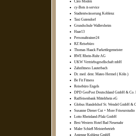
Cleo Moden
cy-Bots it-service
Stadtentwässerung Koblenz
Taxi Gutendorf
Grundschule Wallersheim
Haar13
Personaltrainer24
RZ Reisebüro
Thomas Haack Parkettlegemeister
RWE Rhein-Ruhr AG
UKW Vertriebsgesellschaft mbH
Zahnfitness Lauterbach
Dr. med. dent. Mateo Hermel ( Köln )
Be Fit Fitness
Reisebüro Engels
DPD GeoPost Deutschland GmbH & Co.
Raiffeisenbank Mittelrhein eG
Globus Handelshof St. Wendel GmbH & 
Susanne Diener Cut + More Friseurstudio
Lotto Rheinland-Pfalz GmbH
Best Western Hotel Bad Neuenahr
Maler Schieß Meisterbetrieb
Antenne Koblenz GmbH