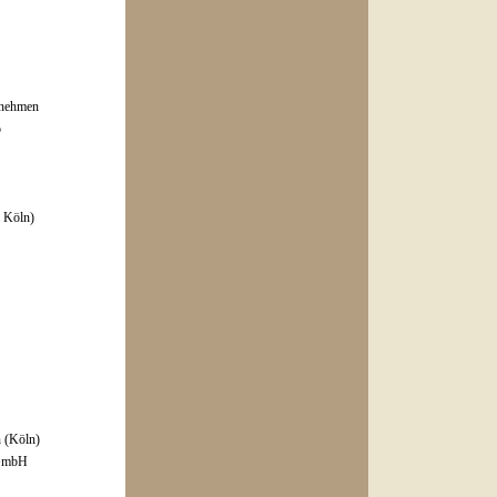
rnehmen
o
 Köln)
n (Köln)
 GmbH