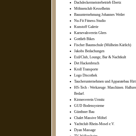
Dachdeckermeisterbetrieb Ebertz
Möhnenclub Kesselheim
Bauunternehmung Johannes Weiler
Nu-Fit Fitness-Studio
Kunstoff Galerie
Karnevalsverein Glees
Gottlieb Bikes
Fischer Baumschule (Mülheim Kärlich)
Jakobs Bedachungen
Exil/Club, Lounge, Bar & Nachtkult
Det Hackenbruch
Kroll Transporte
Logo Discothek
Taucherunternehmen und Apparatebau Hirt
HS-Tech - Werkzeuge. Maschinen. Halbzeu
Bedarf.
Kirmesverein Urmitz
GUD Bodensysteme
Günthner Bau
Chalet Massive Möbel
Yachtclub Rhein-Mosel e.V.
Dyan Massage