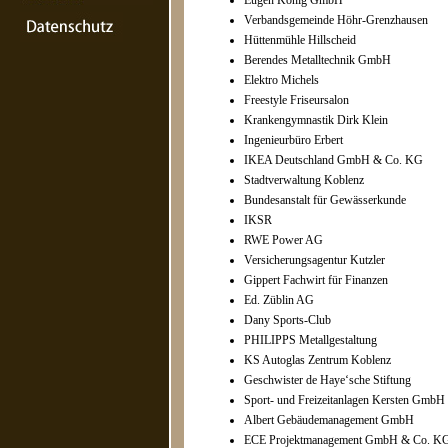
Eugen König GmbH
Verbandsgemeinde Höhr-Grenzhausen
Hüttenmühle Hillscheid
Berendes Metalltechnik GmbH
Elektro Michels
Freestyle Friseursalon
Krankengymnastik Dirk Klein
Ingenieurbüro Erbert
IKEA Deutschland GmbH & Co. KG
Stadtverwaltung Koblenz
Bundesanstalt für Gewässerkunde
IKSR
RWE Power AG
Versicherungsagentur Kutzler
Gippert Fachwirt für Finanzen
Ed. Züblin AG
Dany Sports-Club
PHILIPPS Metallgestaltung
KS Autoglas Zentrum Koblenz
Geschwister de Haye‘sche Stiftung
Sport- und Freizeitanlagen Kersten GmbH
Albert Gebäudemanagement GmbH
ECE Projektmanagement GmbH & Co. K