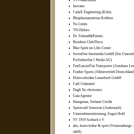
TV-Wallersheim
Inovatec
CadaX Engineering (Köln)
Blutplasmazentrum Koblenz
No Limits
TW-Elektro
Dr. Schmidt&Partner
Residenz Club/Disco
Blue Spirit im Löhr-Center
SevenOne Intermedia GmbH (Ein Unterne
ProSiebenSat.1 Media AG)
Fiat/Lancia/Fiat Transporter (Autohaus 
Feather Sports (Alleinvertrieb Deutschland
Holzwerkstätte Lunnebach GmbH
Café Unlimited
Dagli Tec electronics
Gaia Agentur
Haargenau, Stefanie Cieslik
Sportscafé American (Andernach)
Unternehmensberatung, Eugen Hohl
SV 1919 Arzbach e.V.
ako, kunst kultur & sport (Veranstaltungs
mbH)