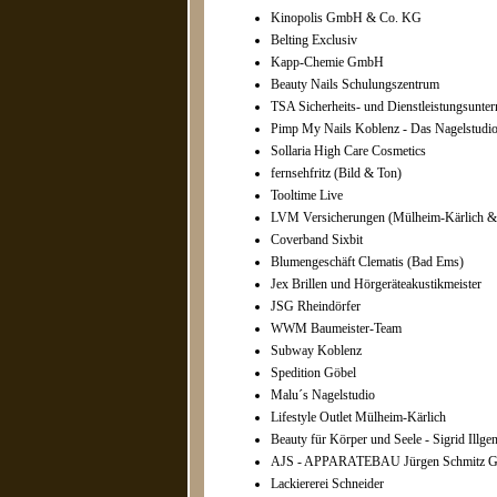
Kinopolis GmbH & Co. KG
Belting Exclusiv
Kapp-Chemie GmbH
Beauty Nails Schulungszentrum
TSA Sicherheits- und Dienstleistungsunte
Pimp My Nails Koblenz - Das Nagelstudi
Sollaria High Care Cosmetics
fernsehfritz (Bild & Ton)
Tooltime Live
LVM Versicherungen (Mülheim-Kärlich &
Coverband Sixbit
Blumengeschäft Clematis (Bad Ems)
Jex Brillen und Hörgeräteakustikmeister
JSG Rheindörfer
WWM Baumeister-Team
Subway Koblenz
Spedition Göbel
Malu´s Nagelstudio
Lifestyle Outlet Mülheim-Kärlich
Beauty für Körper und Seele - Sigrid Illge
AJS - APPARATEBAU Jürgen Schmitz
Lackiererei Schneider