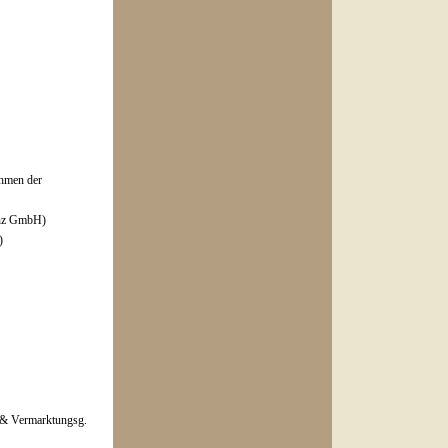
hmen der
Lenz GmbH)
)
- & Vermarktungsg.