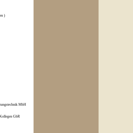
en )
zungstechnik MbH
Kollegen GbR