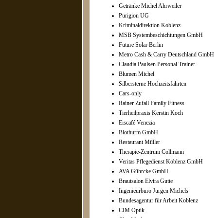
Getränke Michel Ahrweiler
Purigion UG
Kriminaldirektion Koblenz
MSB Systembeschichtungen GmbH
Future Solar Berlin
Metro Cash & Carry Deutschland GmbH
Claudia Paulsen Personal Trainer
Blumen Michel
Silbersterne Hochzeitsfahrten
Cars-only
Rainer Zufall Family Fitness
Tierheilpraxis Kerstin Koch
Eiscafé Venezia
Biothurm GmbH
Restaurant Müller
Therapie-Zentrum Collmann
Veritas Pflegedienst Koblenz GmbH
AVA Gührcke GmbH
Brautsalon Elvira Gutte
Ingenieurbüro Jürgen Michels
Bundesagentur für Arbeit Koblenz
CIM Optik