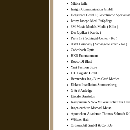
Mitika Italia
Insight Communication GmbH
Deligreece GmbH ( Griechische Spezialität
Jenny Joseph Med. Fußpflege
3M Music Models Media ( Köln )
Der Optiker ( Karth. )
Party 17 ( Schängel-Center - Ko )
Astel Company ( Schängel-Center - Ko )
Cadenbach Optic
HKS Entertainment
Rocco Di Blasi
Yasi Fashion Store
ITC Logistic GmbH
Beratendes Ing.-Büro Gerd Mettler
Elektro Installation Sommersberg
G & S Aufzüge
Eiscafé Brustolon
Kampmann & WWM Gesellschaft für Hei
Ingenieurbüro Michael Meiss
Apotheken-Akademie Thomas Schmidt & 
Wölwer Hair
Orthomobil GmbH & Co. KG