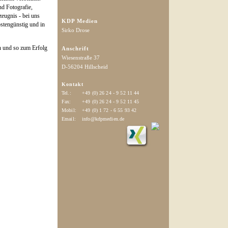
nd Fotografie,
eugnis - bei uns
KDP Medien
ostengünstig und in
Sirko Drose
n und so zum Erfolg
Anschrift
Wiesenstraße 37
D-56204 Hillscheid
Kontakt
Tel.:
+49 (0) 26 24 - 9 52 11 44
Fax:
+49 (0) 26 24 - 9 52 11 45
Mobil:
+49 (0) 1 72 - 6 55 93 42
Email:
info@kdpmedien.de