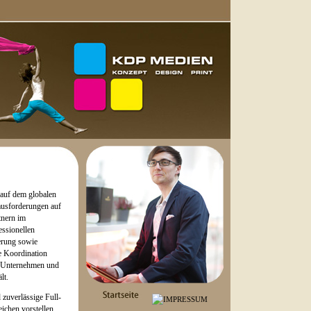
 auf dem globalen
ausforderungen auf
tnern im
essionellen
erung sowie
e Koordination
ie Unternehmen und
lt.
zuverlässige Full-
ichen vorstellen.